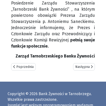
Posiedzenie Zarządu Stowarzyszenia
„Tarnobrzeski Bank Żywności” , na którym
powierzono obowiązki Prezesa Zarządu
Stowarzyszenia p. Antoniemu Saneckiemu.
Jednocześnie informujemy, że Prezes i
Członkowie Zarządu oraz Przewodniczący i
Członkowie Komisji Rewizyjnej
pełnią swoje
funkcje społecznie.
Zarząd Tarnobrzeskiego Banku Żywności
Poprzednia strona: Informacja o wydawaniu paczek - Listopa
Następna strona: Wa
Poprzednia
Następna
Copyright © 2026 Bank Żywności w Tarnobrzegu.
Wszelkie prawa zastrzeżone.
Joomla!
jest wolnym oprogramowaniem wydanym