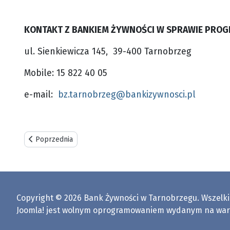
KONTAKT Z BANKIEM ŻYWNOŚCI W SPRAWIE PRO
ul. Sienkiewicza 145, 39-400 Tarnobrzeg
Mobile: 15 822 40 05
e-mail:
bz.tarnobrzeg@bankizywnosci.pl
Poprzednia strona: Lista OPL
Poprzednia
Copyright © 2026 Bank Żywności w Tarnobrzegu. Wszelki
Joomla!
jest wolnym oprogramowaniem wydanym na wa