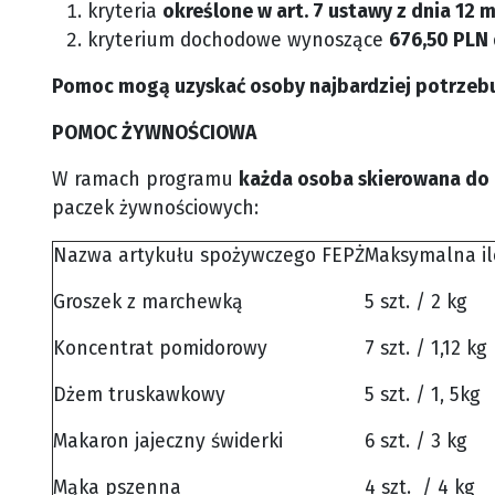
kryteria
określone w art. 7 ustawy z dnia 12 m
kryterium dochodowe wynoszące
676,50 PLN 
Pomoc mogą uzyskać osoby najbardziej potrzebu
POMOC ŻYWNOŚCIOWA
W ramach programu
każda osoba skierowana do
paczek żywnościowych:
Nazwa artykułu spożywczego FEPŻ
Maksymalna il
Groszek z marchewką
5 szt. / 2 kg
Koncentrat pomidorowy
7 szt. / 1,12 kg
Dżem truskawkowy
5 szt. / 1, 5kg
Makaron jajeczny świderki
6 szt. / 3 kg
Mąka pszenna
4 szt. / 4 kg