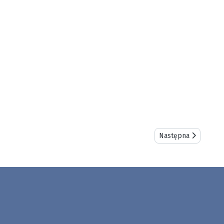
Następna strona: 
Następna