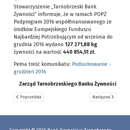
Stowarzyszenie „Tarnobrzeski Bank
Żywności” informuje, że w ramach POPŻ
Podprogram 2016 współfinansowanego ze
środków Europejskiego Funduszu
Najbardziej Potrzebującym od września do
grudnia 2016 wydano
127 271,88 kg
żywności na wartość
440 854,51 zł.
Pełna treść komunikatu:
Podsumowanie -
grudzień 2016
Zarząd Tarnobrzeskiego Banku Żywności
Poprzednia strona: Informacja o wydawaniu paczek - Luty 20
Następna strona: "
Poprzednia
Następna