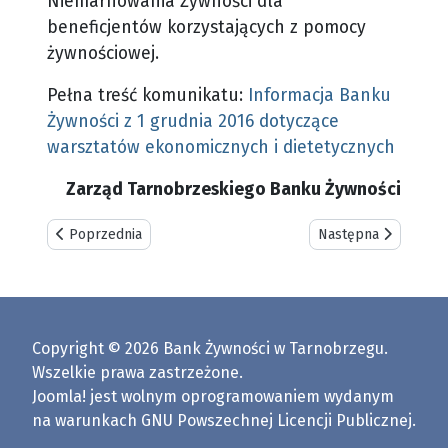
Niemarnowania Żywności dla
beneficjentów korzystających z pomocy
żywnościowej.
Pełna treść komunikatu:
Informacja Banku
Żywności z 1 grudnia 2016 dotyczące
warsztatów ekonomicznych i dietetycznych
Zarząd Tarnobrzeskiego Banku Żywności
Poprzednia strona: Informacja o wydawaniu paczek - Grudzie
Następna strona: P
Poprzednia
Następna
Copyright © 2026 Bank Żywności w Tarnobrzegu.
Wszelkie prawa zastrzeżone.
Joomla!
jest wolnym oprogramowaniem wydanym
na warunkach
GNU Powszechnej Licencji Publicznej.